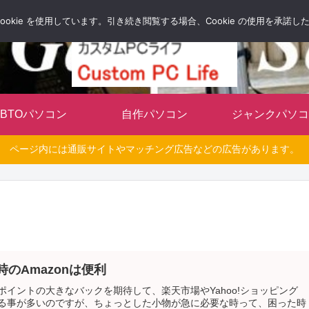
自分だけのオリジナルパソコンを持とう
okie を使用しています。引き続き閲覧する場合、Cookie の使用を承諾
BTOパソコン
自作パソコン
ジャンクパソコ
ページ内には通販サイトやマッチング広告などの広告があります。
時のAmazonは便利
ポイントの大きなバックを期待して、楽天市場やYahoo!ショッピング
る事が多いのですが、ちょっとした小物が急に必要な時って、困った時