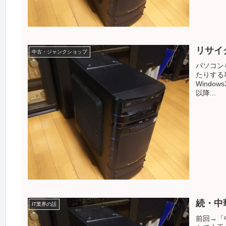
リサイ
中古・ジャンクショップ
パソコン
たりする
Windo
以降...
続・中
IT業界の話
前回→「