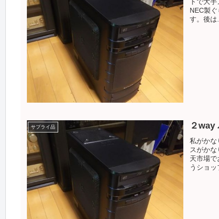
トで大手
NEC製
す。後は..
２way
サプライ品
私がかな
スがかな
天市場でお
うショップ