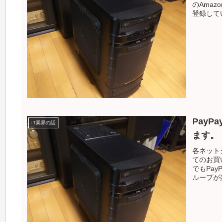
のAma
登録してい
Pay
IT業界の話
ます。
各ネット
てのお買
でもPa
ループが楽