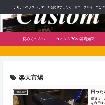
よりよいエクスペリエンスを提供するため、当ウェブサイトでは Co
初めての方へ
カスタムPCの基礎知識
楽天市場
困った
IT業界の話
最近は、
を利用す