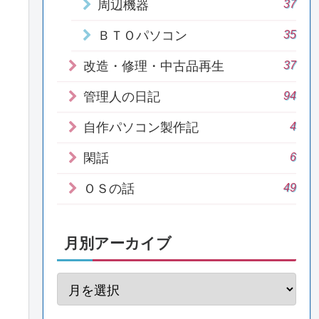
37
周辺機器
35
ＢＴＯパソコン
37
改造・修理・中古品再生
94
管理人の日記
4
自作パソコン製作記
6
閑話
49
ＯＳの話
月別アーカイブ