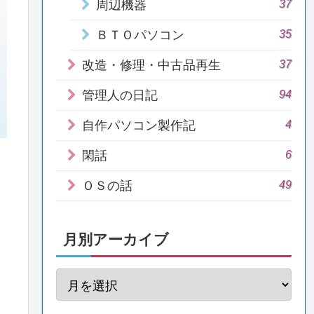
37
周辺機器
35
ＢＴＯパソコン
37
改造・修理・中古品再生
94
管理人の日記
4
自作パソコン製作記
6
閑話
49
ＯＳの話
月別アーカイブ