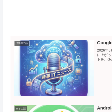
Goo
IT業界の話
2026
に上がっ
トを、Go
Andr
ＯＳの話