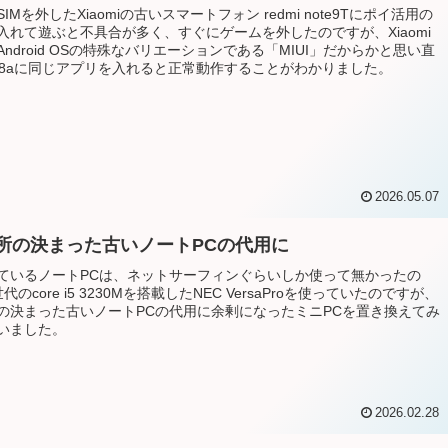
IMを外したXiaomiの古いスマートフォン redmi note9Tにポイ活用の
入れて遊ぶと不具合が多く、すぐにゲームを外したのですが、Xiaomi
ndroid OSの特殊なバリエーションである「MIUI」だからかと思い直
xel8aに同じアプリを入れると正常動作することがわかりました。
2026.05.07
所の決まった古いノートPCの代用に
ているノートPCは、ネットサーフィンぐらいしか使って無かったの
代のcore i5 3230Mを搭載したNEC VersaProを使っていたのですが、
の決まった古いノートPCの代用に余剰になったミニPCを置き換えてみ
いました。
2026.02.28