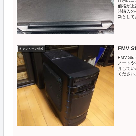
IT系の
価格が上
時購入の
新として
FMV 
キャンペーン情報
FMV S
ノートや
介してい
ください