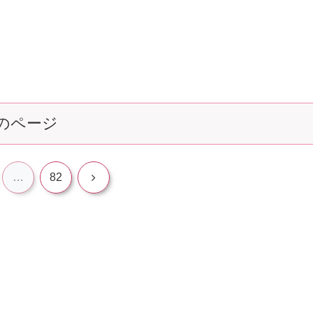
のページ
次
…
82
へ