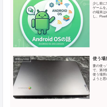
少し前にS
ゲームを
の端末はA
し、Pi
使う場
管理人の日記
妻の使っ
で、第3世
使う場所
ようと思