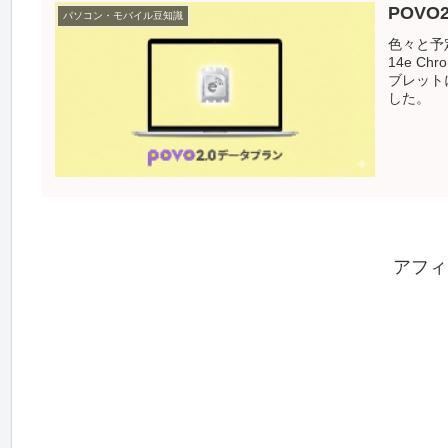
POV
パソコン・モバイル豆知識
色々と予
14e C
ブレット
した。
アフィ