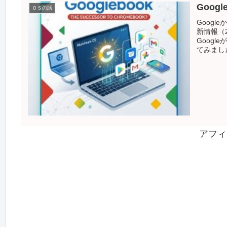
Goog
ＯＳの話
Googl
新情報（
Googl
てみまし
アフィ