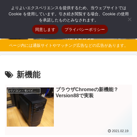
自分だけのオリジナルパソコンを持とう
よりよいエクスペリエンスを提供するため、当ウェブサイトでは
Cookie を使用しています。引き続き閲覧する場合、Cookie の使用
を承諾したものとみなされます。
同意します
プライバシーポリシー
ページ内には通販サイトやマッチング広告などの広告があります。
新機能
ブラウザChromeの新機能？
パソコン・モバイル豆知識
Version88で実装
2021.02.19