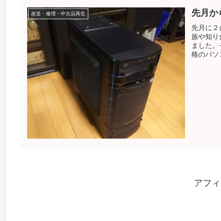
先月か
改造・修理・中古品再生
先月に２
族や知り
ました。
格のパソ
アフィ