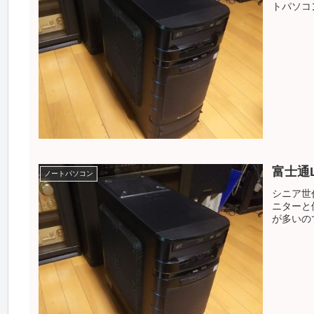
トパソコン
富士通L
ノートパソコン
シニア世
ニターと価
が多いので