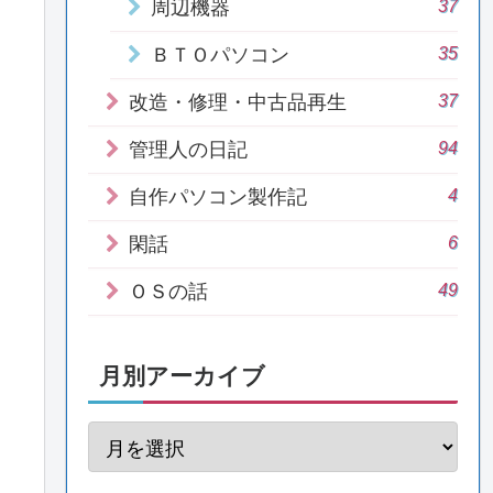
37
周辺機器
35
ＢＴＯパソコン
37
改造・修理・中古品再生
94
管理人の日記
4
自作パソコン製作記
6
閑話
49
ＯＳの話
月別アーカイブ