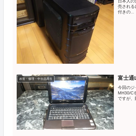
日本人の
売される
付きの...
富士通L
改造・修理・中古品再生
今回のジ
MH30
ですが、購