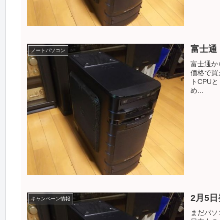
富士通 
ノートパソコン
富士通か
価格で買
トCPU
め...
2月5
キャンペーン情報
まだパソ