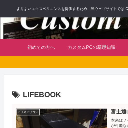
よりよいエクスペリエンスを提供するため、当ウェブサイトでは Co
初めての方へ
カスタムPCの基礎知識
LIFEBOOK
富士通L
ＢＴＯパソコン
本来はノ
が可能な