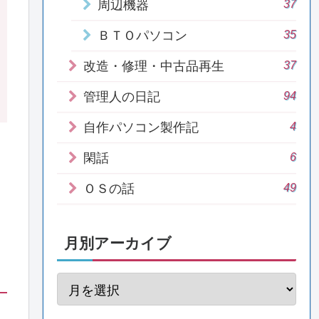
37
周辺機器
35
ＢＴＯパソコン
37
改造・修理・中古品再生
94
管理人の日記
4
自作パソコン製作記
6
閑話
49
ＯＳの話
月別アーカイブ