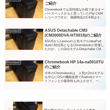
ご紹介
Chromebookでも高性能な仕様で多少オー
バースペックかもと思っていたFlip C434
シリーズですが、後継商品のC436はその
更に上を行く10万越えの商品だったの
で、C436シリーズと比較して
Chromebookとしてどうなのかという...
ASUS Detachable CM3
Chromebook
(CM3000DVA-HT0019)のご紹介
ASUSからLenovoの人気モデルIdeaPad
duetの対抗馬となるChromebookが登場し
たのが、この2in1モデルDetachable CM3
(CM3000DVA-HT0019)です。Chromebook
が今年投入予定のモデ...
Chromebook HP 14a-na0010TU
Chromebook
のご紹介
今年のChromebookは、人気の2in1モデル
を中心にOSの機能改善でAndroidスマー
トフォンとの親和性も向上させて、一気
に市場に対しての攻勢に出たという感じ
がしています。新発売のモデルだけで無
く、既存機種も自動更新ポリシーの期間
問...