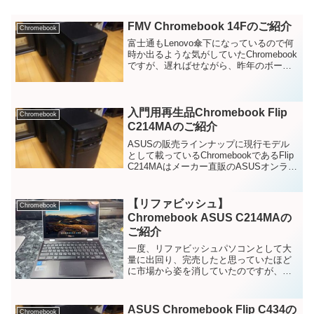
FMV Chromebook 14Fのご紹介
Chromebook
富士通もLenovo傘下になっているので何
時か出るような気がしていたChromebook
ですが、遅ればせながら、昨年のボーナ
ス商戦に投入してきた2モデルの上位モデ
ルであるFMV Chromebook 14Fのご紹介
をいたします。
入門用再生品Chromebook Flip
Chromebook
C214MAのご紹介
ASUSの販売ラインナップに現行モデル
として載っているChromebookであるFlip
C214MAはメーカー直販のASUSオンライ
ンストアで5万円を超えるモデルです。ネ
ットの情報でFlip C214MAの中古再生品
が低価格で多数出回って...
【リファビッシュ】
Chromebook
Chromebook ASUS C214MAの
ご紹介
一度、リファビッシュパソコンとして大
量に出回り、完売したと思っていたほど
に市場から姿を消していたのですが、ま
た大量に出ていたので、【リファビッシ
ュ】ASUS C214MAのご紹介を改めてさ
せて頂きます。
ASUS Chromebook Flip C434の
Chromebook