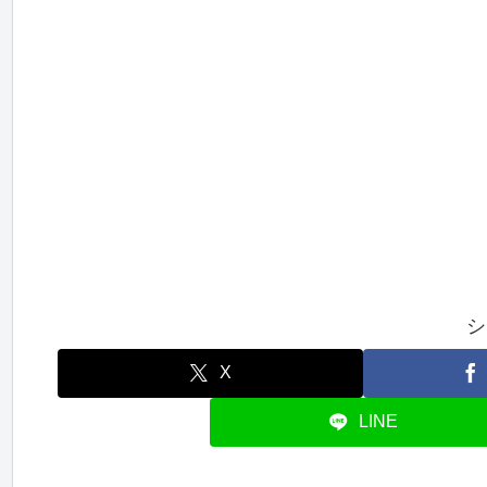
シ
X
LINE