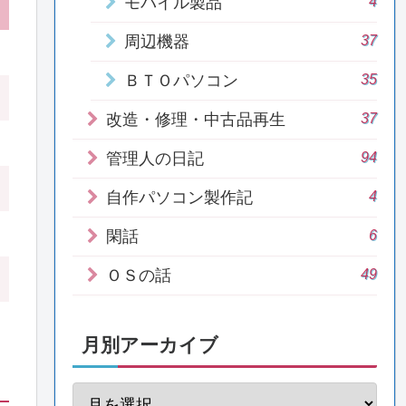
4
モバイル製品
37
周辺機器
35
ＢＴＯパソコン
37
改造・修理・中古品再生
94
管理人の日記
4
自作パソコン製作記
6
閑話
49
ＯＳの話
月別アーカイブ