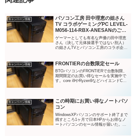
パソコン工房 田中理恵の姐さん
キャンペーン情報
TV コラボゲーミングPC LEVEL-
M056-114-RBX-ANESANのご紹
介
ゲーマーとしても有名な声優の田中理恵
さん（決して元体操選手ではない別人）
の姐さんTVとパソコン工房のコラボ企画
で、パソコン工房 田中理恵の姐さんTV
コラボゲーミングPC LEVEL-M056-114-
RBX-ANESANのご紹介です。今回...
FRONTIERの台数限定セール
キャンペーン情報
BTOパソコンのFRONTIERで台数制限、
期間限定のお買い得なセールを実施中で
す。core i9やRyzen9などハイエンドCPU
を搭載し、グラフィックボードに
RTX3070を搭載等々、ゲームやクリエイ
ター作業にもお勧めのBTOパソコンを...
この時期にお買い得なノートパソ
キャンペーン情報
コン
WindowsXPパソコンのサポート終了まで
残すところ1ヶ月で日本HPからお得なノ
ートパソコンのセール情報が届いた。
AMDのCPUはIntelに比べコストパフォー
マンスに優れているので私も古くから愛