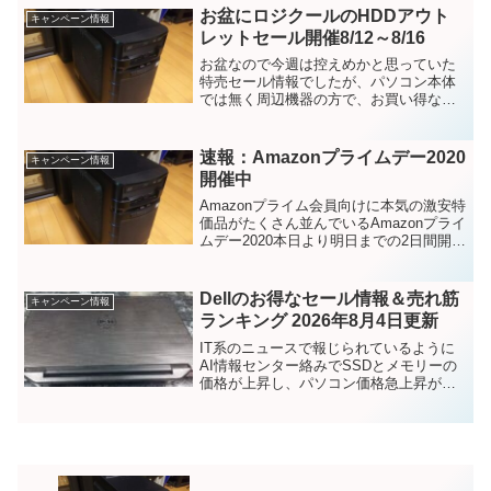
用しているが、その利点を活かした製品
お盆にロジクールのHDDアウト
キャンペーン情報
がこの...
レットセール開催8/12～8/16
お盆なので今週は控えめかと思っていた
特売セール情報でしたが、パソコン本体
では無く周辺機器の方で、お買い得なア
ウトレット製品の情報が出て来ました。
お盆にロジクールのHDDアウトレットセ
ール開催8/12～8/16セール情報のご紹介
速報：Amazonプライムデー2020
キャンペーン情報
です。大容量の...
開催中
Amazonプライム会員向けに本気の激安特
価品がたくさん並んでいるAmazonプライ
ムデー2020本日より明日までの2日間開催
中です。ほんとにめっちゃ安いです。ご
利用にはAmazonプライム会員に参加が必
要になりますが、年間の会費分の元は
Dellのお得なセール情報＆売れ筋
キャンペーン情報
こ...
ランキング 2026年8月4日更新
IT系のニュースで報じられているように
AI情報センター絡みでSSDとメモリーの
価格が上昇し、パソコン価格急上昇が噂
されている中、今週のお勧め商品&PC同
時購入のモニターと周辺機器が10％OFF
中＆売れ筋ランキング2026年8月4日更新
としておすすめパソコンを紹介中です