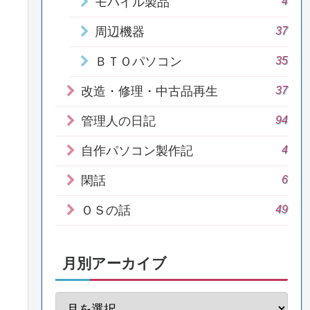
4
モバイル製品
37
周辺機器
35
ＢＴＯパソコン
37
改造・修理・中古品再生
94
管理人の日記
4
自作パソコン製作記
6
閑話
49
ＯＳの話
月別アーカイブ