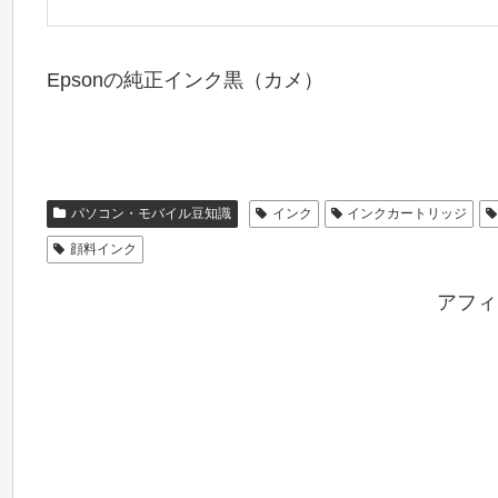
Epsonの純正インク黒（カメ）
パソコン・モバイル豆知識
インク
インクカートリッジ
顔料インク
アフィ