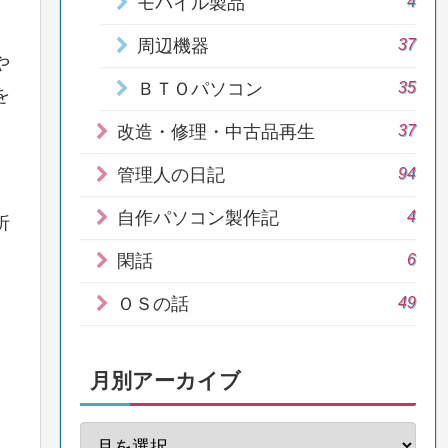
4
モバイル製品
37
周辺機器
や
35
ＢＴＯパソコン
を
37
改造・修理・中古品再生
94
管理人の日記
4
自作パソコン製作記
折
6
閑話
49
ＯＳの話
月別アーカイブ