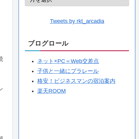
Tweets by rkt_arcadia
ブログロール
続
ネット×PC＝Web交差点
子供と一緒にプラレール
格安！ビジネスマンの宿泊案内
シ
楽天ROOM
願