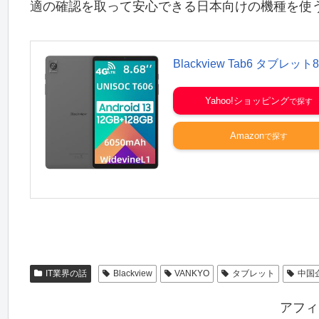
適の確認を取って安心できる日本向けの機種を使
Blackview Tab6 タブレッ
Yahoo!ショッピング
Amazon
IT業界の話
Blackview
VANKYO
タブレット
中国
アフィ