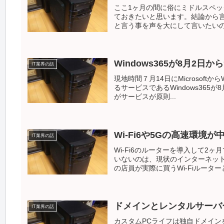
ここ1ヶ月の間に俗にミドルスペ
ておきたいと思います。結論から
と言う事を声を大にして言いたいの
Windows365が8月2日
IT業界の話
現地時間７月14日にMicrosoftか
るサービスであるWindows36
がサービスが原則...
Wi-Fi6や5Gの高速環境
IT業界の話
Wi-Fi6のルーターを導入して2
いないのは、現状のインターネッ
の店員が実際に買うWi-Fiルーターと.
ドメインとレンタルサーバ
IT業界の話
カスタムPCライフは独自ドメイン