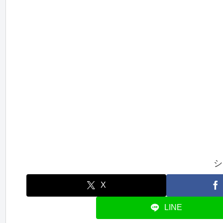
シ
X
LINE