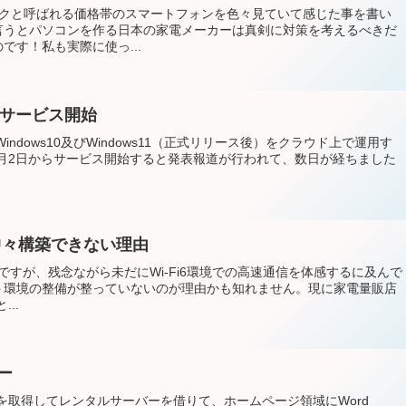
ックと呼ばれる価格帯のスマートフォンを色々見ていて感じた事を書い
言うとパソコンを作る日本の家電メーカーは真剣に対策を考えるべきだ
です！私も実際に使っ...
からサービス開始
らWindows10及びWindows11（正式リリース後）をクラウド上で運用す
5が8月2日からサービス開始すると発表報道が行われて、数日が経ちました
が中々構築できない理由
ヶ月ですが、残念ながら未だにWi-Fi6環境での高速通信を体感するに及んで
ト環境の整備が整っていないのが理由かも知れません。現に家電量販店
..
ー
を取得してレンタルサーバーを借りて、ホームページ領域にWord