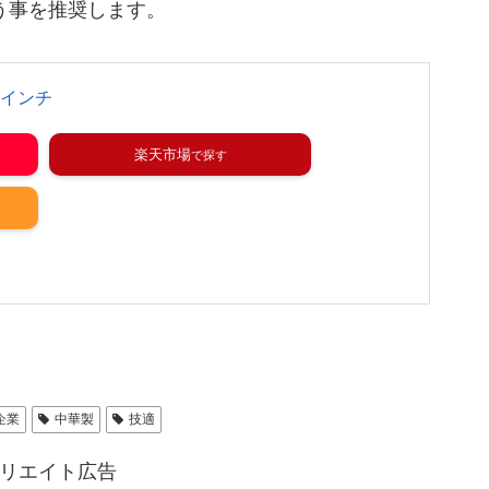
う事を推奨します。
ト8インチ
楽天市場
企業
中華製
技適
リエイト広告