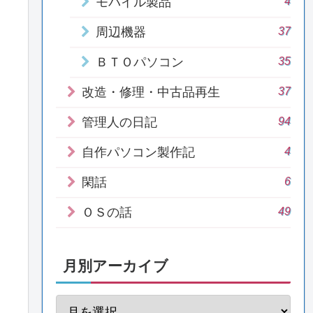
4
モバイル製品
37
周辺機器
35
ＢＴＯパソコン
37
改造・修理・中古品再生
94
管理人の日記
4
自作パソコン製作記
6
閑話
49
ＯＳの話
月別アーカイブ