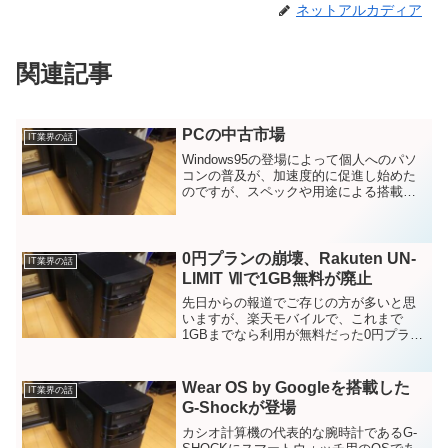
ネットアルカディア
関連記事
PCの中古市場
IT業界の話
Windows95の登場によって個人へのパソ
コンの普及が、加速度的に促進し始めた
のですが、スペックや用途による搭載パ
ーツの種類の豊富さは色々な分野で、パ
ソコンを浸透させていきました。会社で
使用していたパソコンのリース切れ、
Windowsが9...
0円プランの崩壊、Rakuten UN-
IT業界の話
LIMIT Ⅶで1GB無料が廃止
先日からの報道でご存じの方が多いと思
いますが、楽天モバイルで、これまで
1GBまでなら利用が無料だった0円プラン
の崩壊、Rakuten UN-LIMIT Ⅶで1GB無料
が廃止と言う記事が楽天モバイルの三木
谷社長から発表されました。既に楽天モ
Wear OS by Googleを搭載した
IT業界の話
バ...
G-Shockが登場
カシオ計算機の代表的な腕時計であるG-