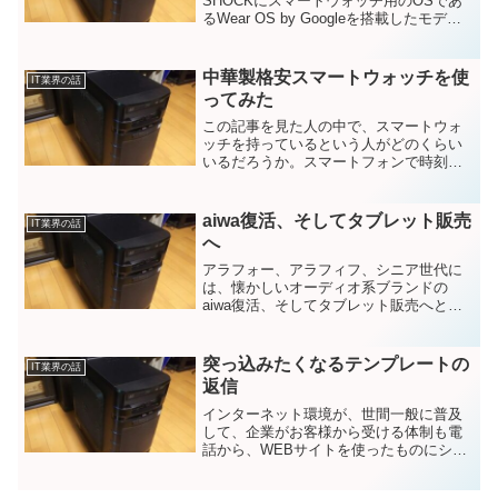
SHOCKにスマートウォッチ用のOSであ
るWear OS by Googleを搭載したモデル
を2021年5月15日から発売すると言う発
表がありました。これまでもカシオ製の
スマートウォッチとして、Goog...
中華製格安スマートウォッチを使
IT業界の話
ってみた
この記事を見た人の中で、スマートウォ
ッチを持っているという人がどのくらい
いるだろうか。スマートフォンで時刻が
わかるという理由で腕時計をしない人が
増えているこのご時世で目的が無けれ
ば、買う必然性も無いかもしれないが、
aiwa復活、そしてタブレット販売
IT業界の話
腕に装着するガジェットツー...
へ
アラフォー、アラフィフ、シニア世代に
は、懐かしいオーディオ系ブランドの
aiwa復活、そしてタブレット販売へと言
う記事を見つけました。とは言ってもか
つてのaiwaと言うわけでは無く、ブラン
ド名の買収による別会社のブランドとし
突っ込みたくなるテンプレートの
IT業界の話
ての復活です。ヘッ...
返信
インターネット環境が、世間一般に普及
して、企業がお客様から受ける体制も電
話から、WEBサイトを使ったものにシフ
トしている中で、突っ込みたくなるテン
プレートの返信をご紹介したいと思いま