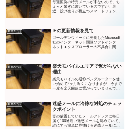
毎週恒例の特売メールが来ないので、ち
ょっと繋ぎに書いているのですが、最
近、投げ売りが目立つスマートフォンが
多いなと思っているのですが、機種的に
も普及価格帯では無く、ハイエンドクラ
スの機種を目にします。特に
iPhone14PROやAQUOS ...
IEの更新情報を見て
IT業界の話
ゴールデンウィークに発覚したMicrosoft
社のインターネット閲覧ソフトインター
ネットエクスプローラーの不具合に関し
て、かなり旧型から引きずっていたセキ
ュリティホールで大騒ぎとなってまし
た。私も世間のNewSを見ていたのです
が、Micro...
楽天モバイルエリアで繋がらない
IT業界の話
理由
楽天モバイルの通称パンダルーターを使
い始めて2ヶ月近くになりますが、今まで
一度も楽天回線に繋がっていませんでし
た。それで単純に電波が届いてないと思
っていたのですが、楽天自社回線のアン
テナがあっても繋がらない現実を見て来
迷惑メールに冷静な対処のチェッ
IT業界の話
ました。ひょんな事から...
クポイント
妻の放置していたメールアドレスに毎日
届く100通近い迷惑メールを眺めていて、
誰にでも簡単に見抜ける迷惑メールに冷