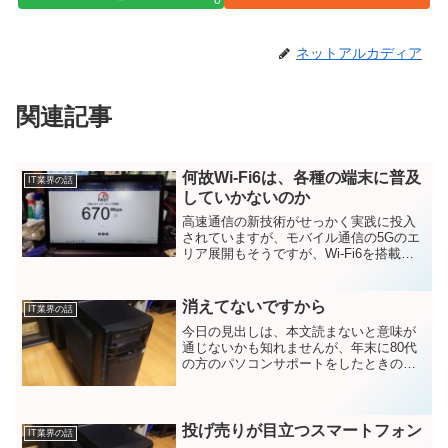
ネットアルカディア
関連記事
何故Wi-Fi6は、各種の端末に普及
IT業界の話
していかないのか
高速通信の新技術がせっかく実践に投入
されていますが、モバイル通信の5Gのエ
リア展開もそうですが、Wi-Fi6を搭載し
たパソコンやタブレット、スマートフォ
ンもまた普及率100％にほど遠い状況で、
日本企業は展開のまずさを感じます。
消えてないですから
IT業界の話
今日の見出しは、本文読まないと意味が
通じないかも知れませんが、年末に80代
の方のパソコンサポートをしたときの話
です。その方の家には未だにワードプロ
セッサーがあって、当時のワープロソフ
ト一太郎を動かして文章作成しているモ
デルだそうです。ワード...
投げ売りが目立つスマートフォン
IT業界の話