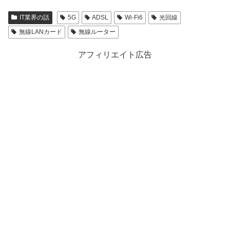
IT業界の話
5G
ADSL
Wi-Fi6
光回線
無線LANカード
無線ルーター
アフィリエイト広告