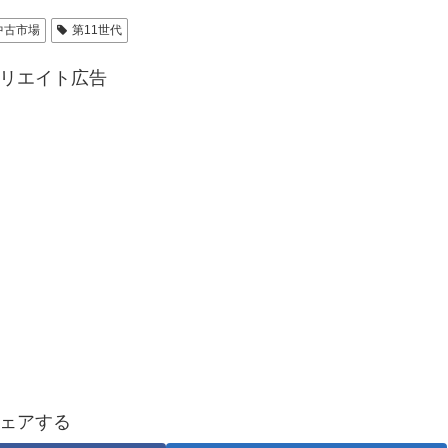
中古市場
第11世代
リエイト広告
ェアする