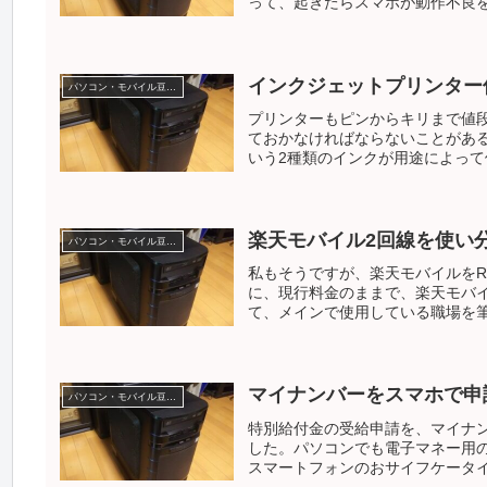
って、起きたらスマホが動作不良を
インクジェットプリンター
パソコン・モバイル豆知識
プリンターもピンからキリまで値
ておかなければならないことがあ
いう2種類のインクが用途によって使
楽天モバイル2回線を使い
パソコン・モバイル豆知識
私もそうですが、楽天モバイルをRaku
に、現行料金のままで、楽天モバ
て、メインで使用している職場を筆.
マイナンバーをスマホで申
パソコン・モバイル豆知識
特別給付金の受給申請を、マイナ
した。パソコンでも電子マネー用
スマートフォンのおサイフケータイ