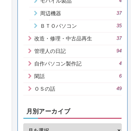
4
モバイル製品
37
周辺機器
35
ＢＴＯパソコン
37
改造・修理・中古品再生
94
管理人の日記
4
自作パソコン製作記
6
閑話
49
ＯＳの話
月別アーカイブ