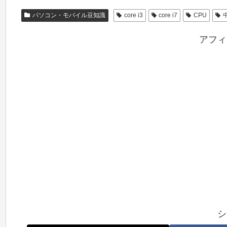
パソコン・モバイル豆知識
core i3
core i7
CPU
アフィ
シ