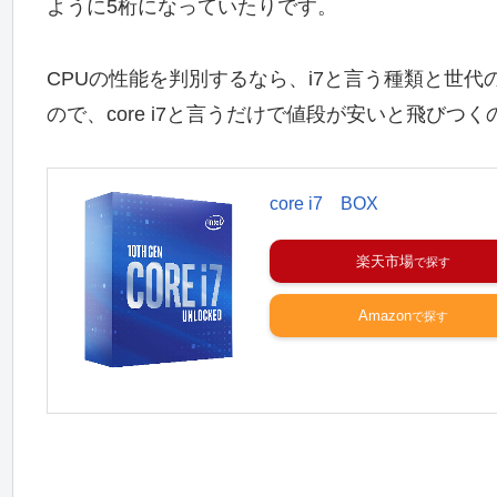
ように5桁になっていたりです。
CPUの性能を判別するなら、i7と言う種類と世
ので、core i7と言うだけで値段が安いと飛びつ
core i7 BOX
楽天市場
Amazon